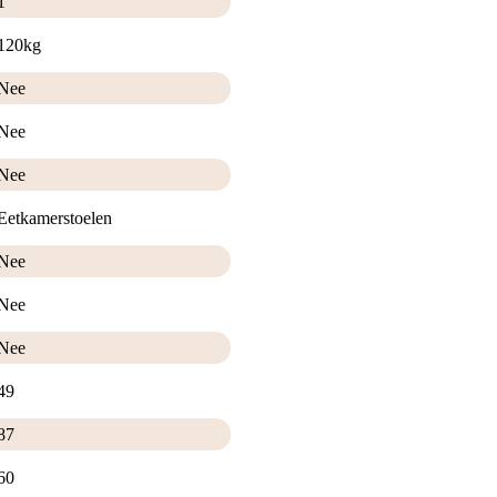
1
120kg
Nee
Nee
Nee
Eetkamerstoelen
Nee
Nee
Nee
49
87
60