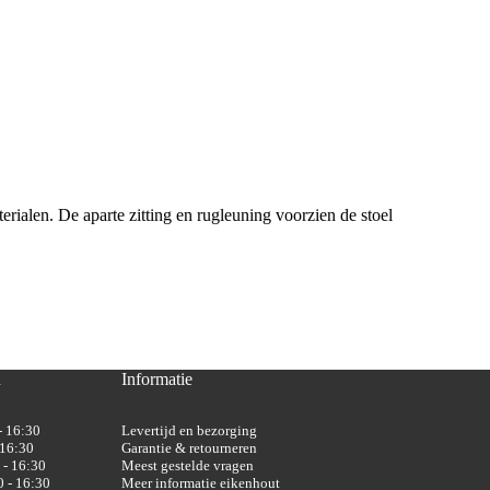
rialen. De aparte zitting en rugleuning voorzien de stoel
n
Informatie
- 16:30
Levertijd en bezorging
 16:30
Garantie & retourneren
 - 16:30
Meest gestelde vragen
 - 16:30
Meer informatie eikenhout