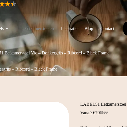
ls
Eetkamerstoelen
Inspiratie
Blog
Contact
Eetkamerstoel Vic – Donkergrijs – Ribcord – Black Frame
grijs – Ribcord – Black Frame
LABEL51 Eetkamerstoel V
Vanaf:
€
79
€
109
Oorspronkelijk
Huidige
prijs
prijs
was:
is: