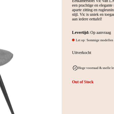
Eetkamerstoel Vic van LA
€109.
€79.
een prachtige en elegante
aparte zitting en rugleuni
stijl. Vic is uniek en toeg
aan iedere eettafel!
Levertijd:
Op aanvraag
Let op: Sommige modellen w
Uitverkocht
Hoge voorraad & snelle l
Out of Stock