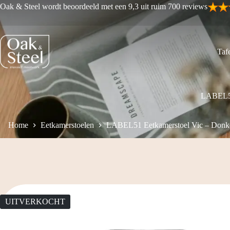
Ga
Oak & Steel wordt beoordeeld met een 9,3 uit ruim 700 reviews
naar
de
inhoud
Tafe
LABEL51 
Home
Eetkamerstoelen
LABEL51 Eetkamerstoel Vic – Donker
UITVERKOCHT