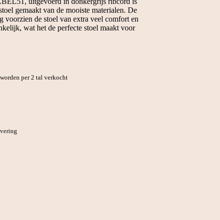
BEL51, uitgevoerd in donkergrijs ribcord is
 stoel gemaakt van de mooiste materialen. De
ng voorzien de stoel van extra veel comfort en
ankelijk, wat het de perfecte stoel maakt voor
orden per 2 tal verkocht
evering