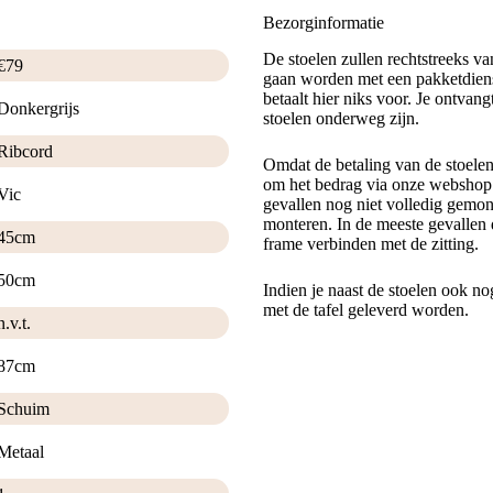
Bezorginformatie
De stoelen zullen rechtstreeks v
€
79
gaan worden met een pakketdiens
betaalt hier niks voor. Je ontvan
Donkergrijs
stoelen onderweg zijn.
Ribcord
Omdat de betaling van de stoele
om het bedrag via onze webshop t
Vic
gevallen nog niet volledig gemont
monteren. In de meeste gevallen 
45cm
frame verbinden met de zitting.
50cm
Indien je naast de stoelen ook no
met de tafel geleverd worden.
n.v.t.
87cm
Schuim
Metaal