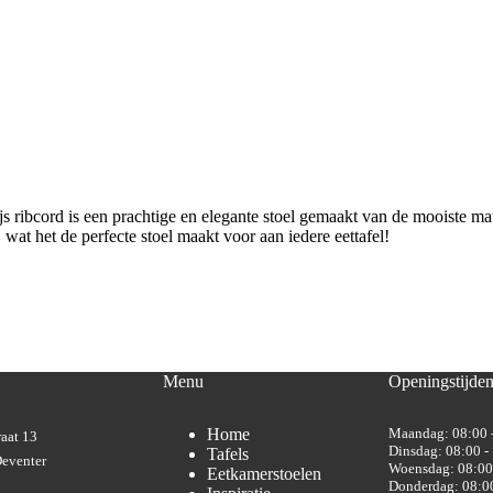
ibcord is een prachtige en elegante stoel gemaakt van de mooiste mate
, wat het de perfecte stoel maakt voor aan iedere eettafel!
Menu
Openingstijde
Home
Maandag: 08:00 
aat 13
Dinsdag: 08:00 -
Tafels
eventer
Woensdag: 08:00
Eetkamerstoelen
Donderdag: 08:00