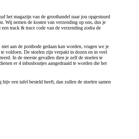
anaf het magazijn van de groothandel naar jou opgestuurd
t. Wij nemen de kosten van verzending op ons, dus je
gt een track & trace code van de verzending zodra de
n niet aan de postbode gedaan kan worden, vragen we je
e voldoen. De stoelen zijn verpakt in dozen en in veel
eerd. In de meeste gevallen dien je zelf de stoelen te
dienen er 4 inbusboutjes aangedraaid te worden die het
g bijv een tafel besteld heeft, dan zullen de stoelen samen