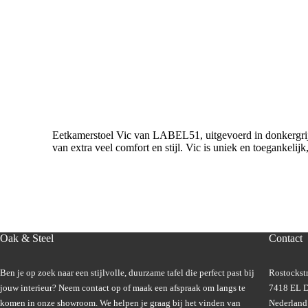
Eetkamerstoel Vic van LABEL51, uitgevoerd in donkergrijs r
van extra veel comfort en stijl. Vic is uniek en toegankelijk
Oak & Steel
Contact
Ben je op zoek naar een stijlvolle, duurzame tafel die perfect past bij
Rostockstr
jouw interieur? Neem contact op of maak een afspraak om langs te
7418 EL D
komen in onze showroom. We helpen je graag bij het vinden van
Nederland