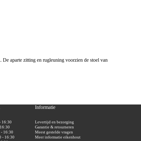
De aparte zitting en rugleuning voorzien de stoel van
n
Informatie
- 16:30
Levertijd en bezorging
 16:30
Garantie & retourneren
 - 16:30
Meest gestelde vragen
 - 16:30
Meer informatie eikenhout