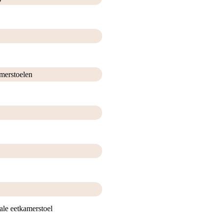
merstoelen
le eetkamerstoel