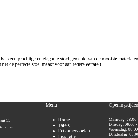
is een prachtige en elegante stoel gemaakt van de mooiste materialen. 
t het de perfecte stoel maakt voor aan iedere eettafel!
Menu
Openingstijde
Home
Maandag: 08:00 
aat 13
Dinsdag: 08:00 -
Tafels
eventer
Woensdag: 08:00
Eetkamerstoelen
Donderdag: 08:00
Inspiratie