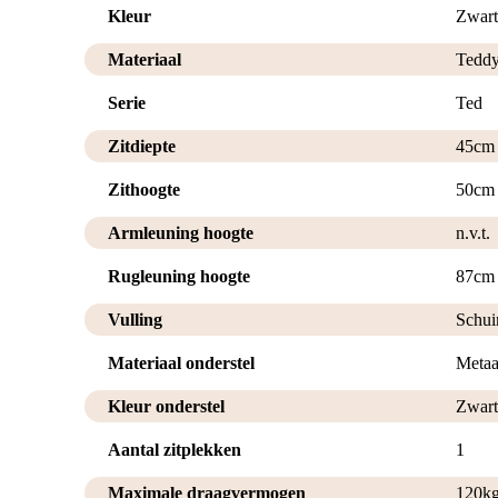
Kleur
Zwart
Materiaal
Tedd
Serie
Ted
Zitdiepte
45cm
Zithoogte
50cm
Armleuning hoogte
n.v.t.
Rugleuning hoogte
87cm
Vulling
Schu
Materiaal onderstel
Metaa
Kleur onderstel
Zwart
Aantal zitplekken
1
Maximale draagvermogen
120k