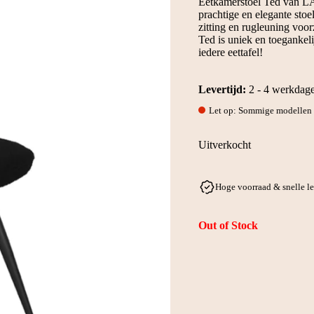
Eetkamerstoel Ted van LA
prachtige en elegante sto
zitting en rugleuning voorz
Ted is uniek en toegankeli
iedere eettafel!
Levertijd:
2 - 4 werkdag
Let op: Sommige modellen w
Uitverkocht
Hoge voorraad & snelle l
Out of Stock