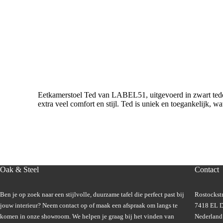
Eetkamerstoel Ted van LABEL51, uitgevoerd in zwart teddy 
extra veel comfort en stijl. Ted is uniek en toegankelijk, wa
Oak & Steel
Contact
Ben je op zoek naar een stijlvolle, duurzame tafel die perfect past bij
Rostockstr
jouw interieur? Neem contact op of maak een afspraak om langs te
7418 EL D
komen in onze showroom. We helpen je graag bij het vinden van
Nederland