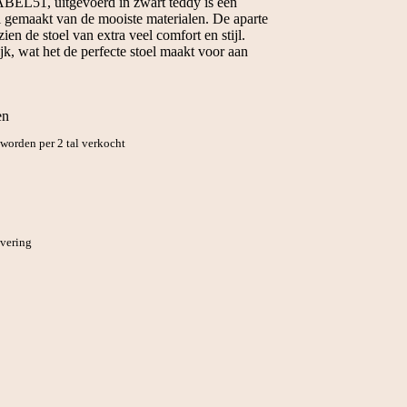
BEL51, uitgevoerd in zwart teddy is een
el gemaakt van de mooiste materialen. De aparte
ien de stoel van extra veel comfort en stijl.
jk, wat het de perfecte stoel maakt voor aan
en
orden per 2 tal verkocht
evering