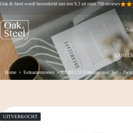
Ga
Oak & Steel wordt beoordeeld met een 9,3 uit ruim 700 reviews
naar
de
inhoud
Tafe
LABEL51 
Home
Eetkamerstoelen
LABEL51 Eetkamerstoel Ted – Zwart
UITVERKOCHT