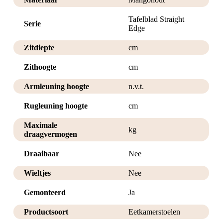
Tafelblad Straight
Serie
Edge
Zitdiepte
cm
Zithoogte
cm
Armleuning hoogte
n.v.t.
Rugleuning hoogte
cm
Maximale
kg
draagvermogen
Draaibaar
Nee
Wieltjes
Nee
Gemonteerd
Ja
Productsoort
Eetkamerstoelen