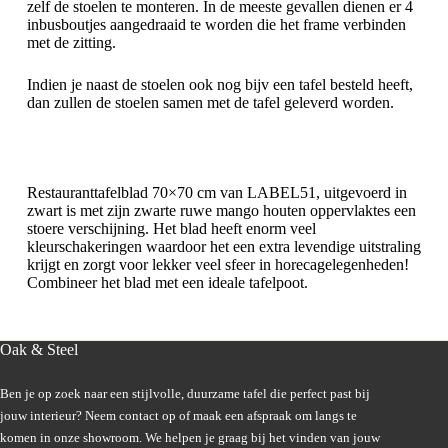
zelf de stoelen te monteren. In de meeste gevallen dienen er 4
inbusboutjes aangedraaid te worden die het frame verbinden
met de zitting.
Indien je naast de stoelen ook nog bijv een tafel besteld heeft,
dan zullen de stoelen samen met de tafel geleverd worden.
Restauranttafelblad 70×70 cm van LABEL51, uitgevoerd in
zwart is met zijn zwarte ruwe mango houten oppervlaktes een
stoere verschijning. Het blad heeft enorm veel
kleurschakeringen waardoor het een extra levendige uitstraling
krijgt en zorgt voor lekker veel sfeer in horecagelegenheden!
Combineer het blad met een ideale tafelpoot.
Oak & Steel
Ben je op zoek naar een stijlvolle, duurzame tafel die perfect past bij
jouw interieur? Neem contact op of maak een afspraak om langs te
komen in onze showroom. We helpen je graag bij het vinden van jouw