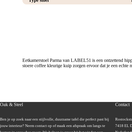
Type stoel
Eetkamerstoel Parma van LABEL51 is een ontzettend hippe d
stoere coffee kleurige kuip zorgen ervoor dat je een echte m
Oak & Steel
Contact
Ben je op zoek naar een stijlvolle, duurzame tafel die perfect past bij
Rostockstr
jouw interieur? Neem contact op of maak een afspraak om langs te
7418 EL D