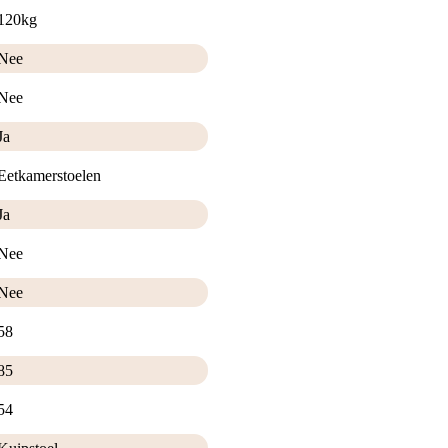
120kg
Nee
Nee
Ja
Eetkamerstoelen
Ja
Nee
Nee
58
85
54