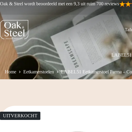
Ga
Oak & Steel wordt beoordeeld met een 9,3 uit ruim 700 reviews
naar
de
inhoud
Tafe
LABEL51 E
Home
Eetkamerstoelen
LABEL51 Eetkamerstoel Parma – Cof
UITVERKOCHT