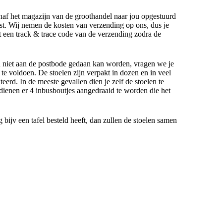
anaf het magazijn van de groothandel naar jou opgestuurd
t. Wij nemen de kosten van verzending op ons, dus je
gt een track & trace code van de verzending zodra de
n niet aan de postbode gedaan kan worden, vragen we je
e voldoen. De stoelen zijn verpakt in dozen en in veel
eerd. In de meeste gevallen dien je zelf de stoelen te
dienen er 4 inbusboutjes aangedraaid te worden die het
g bijv een tafel besteld heeft, dan zullen de stoelen samen