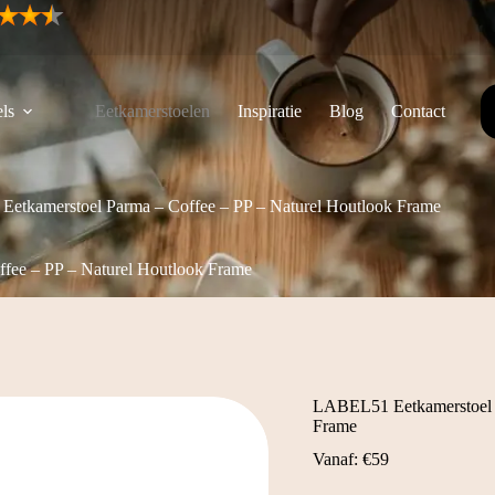
ls
Eetkamerstoelen
Inspiratie
Blog
Contact
etkamerstoel Parma – Coffee – PP – Naturel Houtlook Frame
fee – PP – Naturel Houtlook Frame
LABEL51 Eetkamerstoel P
Frame
Vanaf:
€
59