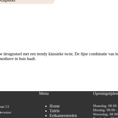
Kuipstoel
esignstoel met een trendy klassieke twist. De fijne combinatie van he
usthave in huis haalt.
Menu
Openingstijde
Home
Maandag: 08:00 
aat 13
Dinsdag: 08:00 -
Tafels
eventer
Woensdag: 08:00
Eetkamerstoelen