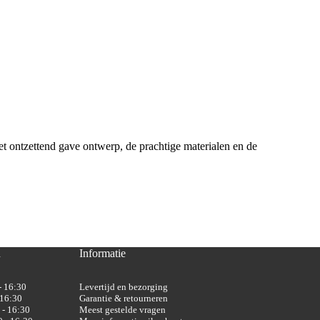
t ontzettend gave ontwerp, de prachtige materialen en de
n
Informatie
- 16:30
Levertijd en bezorging
 16:30
Garantie & retourneren
 - 16:30
Meest gestelde vragen