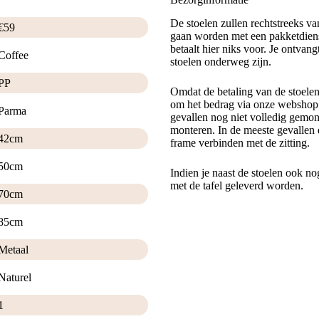
De stoelen zullen rechtstreeks v
€
59
gaan worden met een pakketdiens
betaalt hier niks voor. Je ontvan
Coffee
stoelen onderweg zijn.
PP
Omdat de betaling van de stoele
om het bedrag via onze webshop t
Parma
gevallen nog niet volledig gemont
monteren. In de meeste gevallen 
42cm
frame verbinden met de zitting.
50cm
Indien je naast de stoelen ook no
met de tafel geleverd worden.
70cm
85cm
Metaal
Naturel
1