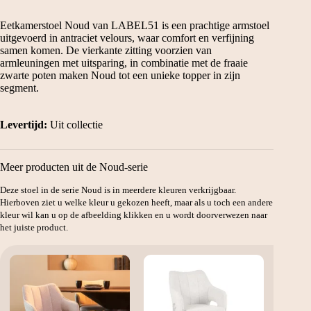
prijs
prijs
was:
is:
Eetkamerstoel Noud van LABEL51 is een prachtige armstoel
€169.
€119.
uitgevoerd in antraciet velours, waar comfort en verfijning
samen komen. De vierkante zitting voorzien van
armleuningen met uitsparing, in combinatie met de fraaie
zwarte poten maken Noud tot een unieke topper in zijn
segment.
Levertijd:
Uit collectie
Meer producten uit de Noud-serie
Deze stoel in de serie Noud is in meerdere kleuren verkrijgbaar.
Hierboven ziet u welke kleur u gekozen heeft, maar als u toch een andere
kleur wil kan u op de afbeelding klikken en u wordt doorverwezen naar
het juiste product.