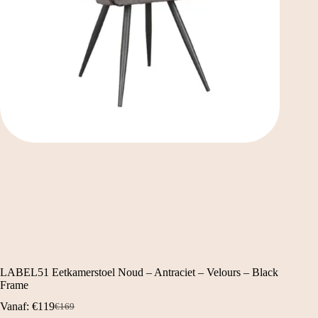
LABEL51 Eetkamerstoel Noud – Antraciet – Velours – Black
Frame
Vanaf:
€
119
€
169
Oorspronkelijke
Huidige