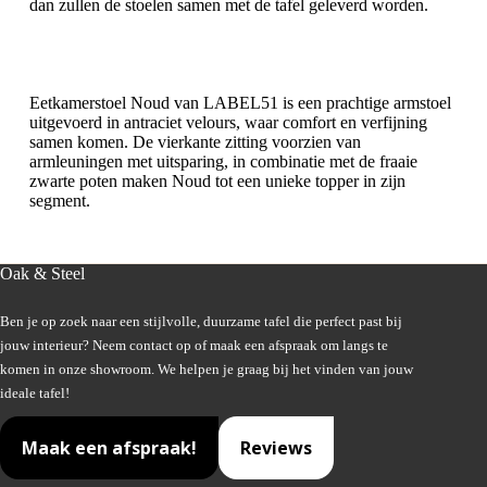
dan zullen de stoelen samen met de tafel geleverd worden.
Eetkamerstoel Noud van LABEL51 is een prachtige armstoel
uitgevoerd in antraciet velours, waar comfort en verfijning
samen komen. De vierkante zitting voorzien van
armleuningen met uitsparing, in combinatie met de fraaie
zwarte poten maken Noud tot een unieke topper in zijn
segment.
Oak & Steel
Ben je op zoek naar een stijlvolle, duurzame tafel die perfect past bij
jouw interieur? Neem contact op of maak een afspraak om langs te
komen in onze showroom. We helpen je graag bij het vinden van jouw
ideale tafel!
Maak een afspraak!
Reviews