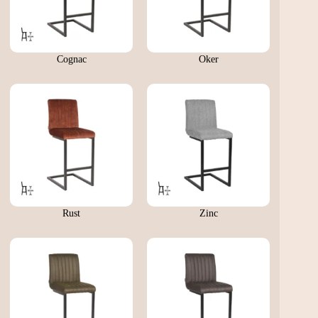
Cognac
Oker
Rust
Zinc