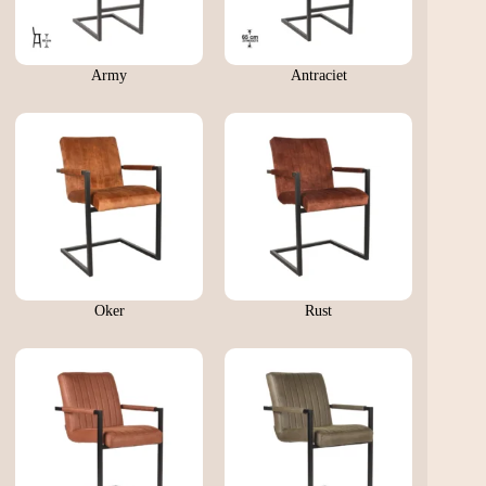
Army
Antraciet
Oker
Rust