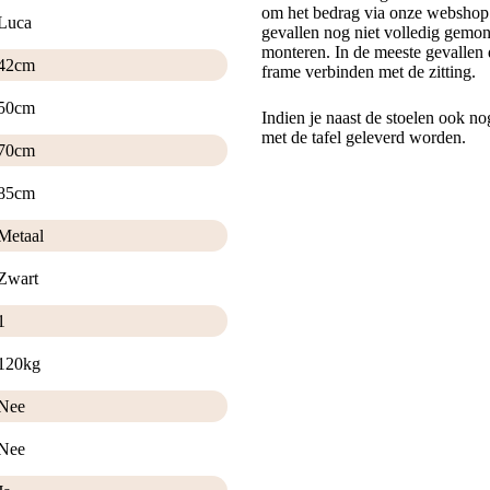
om het bedrag via onze webshop t
Luca
gevallen nog niet volledig gemont
monteren. In de meeste gevallen 
42cm
frame verbinden met de zitting.
50cm
Indien je naast de stoelen ook no
met de tafel geleverd worden.
70cm
85cm
Metaal
Zwart
1
120kg
Nee
Nee