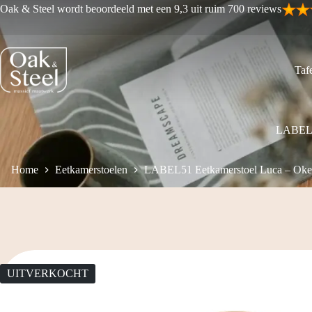
Ga
Oak & Steel wordt beoordeeld met een 9,3 uit ruim 700 reviews
naar
de
inhoud
Tafe
LABEL51
Home
Eetkamerstoelen
LABEL51 Eetkamerstoel Luca – Oker
UITVERKOCHT