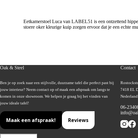
Eetkamerstoel Luca van LABEL51 is een ontzettend hippe de
stoere oker kleurige kuip zorgen ervoor dat je een echte m
Oak & Steel
Contact
Ben je op zoek naar een stijlvolle, duurzame tafel die perfect past bij
Rostockstr
jouw interieur? Neem contact op of maak een afspraak om langs te
7418 EL D
komen in onze showroom. We helpen je graag bij het vinden van
Nederland
jouw ideale tafel!
06-2340
info@oak
Maak een afspraak!
Reviews