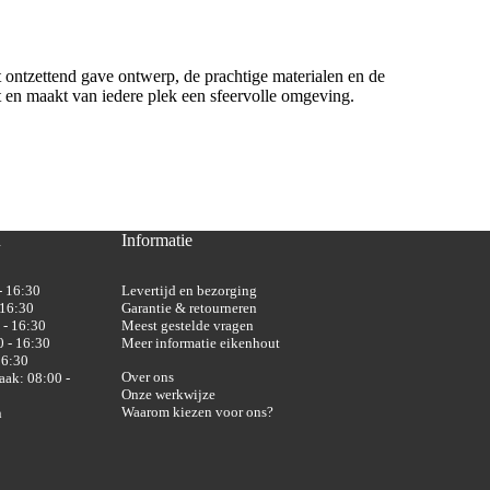
 ontzettend gave ontwerp, de prachtige materialen en de
t en maakt van iedere plek een sfeervolle omgeving.
n
Informatie
- 16:30
Levertijd en bezorging
 16:30
Garantie & retourneren
 - 16:30
Meest gestelde vragen
 - 16:30
Meer informatie eikenhout
16:30
Over ons
aak: 08:00 -
Onze werkwijze
Waarom kiezen voor ons?
n