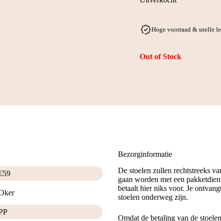
Hoge voorraad & snelle l
Out of Stock
Bezorginformatie
De stoelen zullen rechtstreeks v
€
59
gaan worden met een pakketdiens
betaalt hier niks voor. Je ontvan
Oker
stoelen onderweg zijn.
PP
Omdat de betaling van de stoele