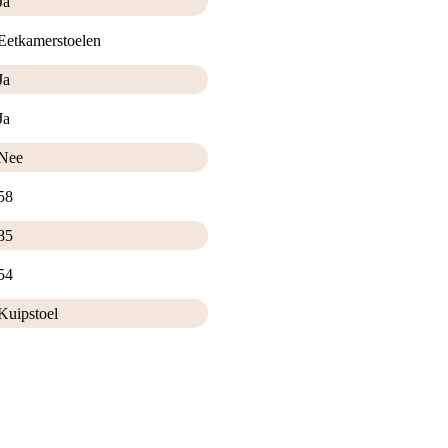
Ja
Eetkamerstoelen
Ja
Ja
Nee
58
85
54
Kuipstoel