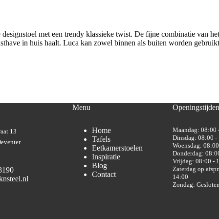
signstoel met een trendy klassieke twist. De fijne combinatie van het
usthave in huis haalt. Luca kan zowel binnen als buiten worden gebruik
Menu
Openingstijde
Home
Maandag: 08:00 
aat 13
Dinsdag: 08:00 -
Tafels
eventer
Woensdag: 08:00
Eetkamerstoelen
Donderdag: 08:00
Inspiratie
Vrijdag: 08:00 - 
Blog
Zaterdag op afspr
8190
Contact
14:00
nsteel.nl
Zondag: Geslote