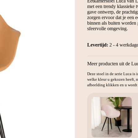
Eetkamerstoel Luca van L
€99.
€59.
met een trendy klassieke t
gave ontwerp, de prachtig
zorgen ervoor dat je een 
binnen als buiten worden 
sfeervolle omgeving.
Levertijd:
2 - 4 werkdag
Meer producten uit de Luc
Deze stoel in de serie Luca is 
welke kleur u gekozen heeft, m
afbeelding klikken en u wordt