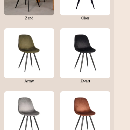
Zand
Oker
Army
Zwart