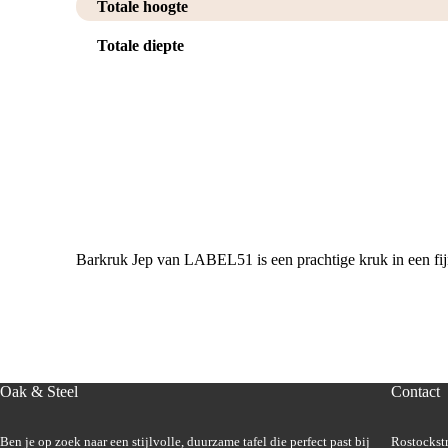
Totale hoogte
Totale diepte
Barkruk Jep van LABEL51 is een prachtige kruk in een fijn
Oak & Steel
Contact
Ben je op zoek naar een stijlvolle, duurzame tafel die perfect past bij
Rostockstr