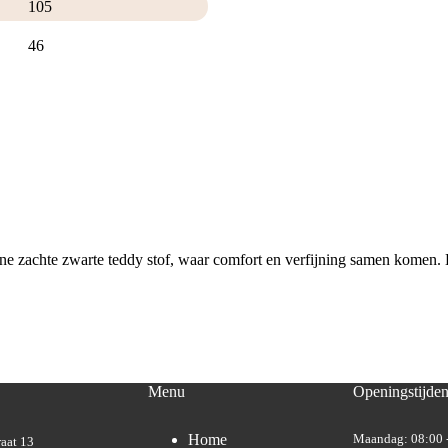
105
46
e zachte zwarte teddy stof, waar comfort en verfijning samen komen. E
Menu
Openingstijde
Home
Maandag: 08:00 
aat 13