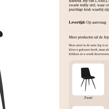
Barkruk Jep van LABEL51 
€119.
€79.
zwarte teddy stof, waar c
prachtige kruk waarbij zij
Levertijd:
Op aanvraag
Meer producten uit de Jep
Deze stoel in de serie Jep is i
kleur u gekozen heeft, maar al
klikken en u wordt doorverwez
Zwart