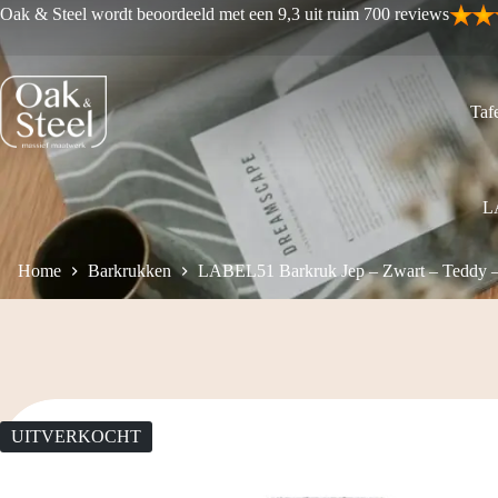
Ga
Oak & Steel wordt beoordeeld met een 9,3 uit ruim 700 reviews
naar
de
inhoud
Tafe
LA
Home
Barkrukken
LABEL51 Barkruk Jep – Zwart – Teddy –
UITVERKOCHT