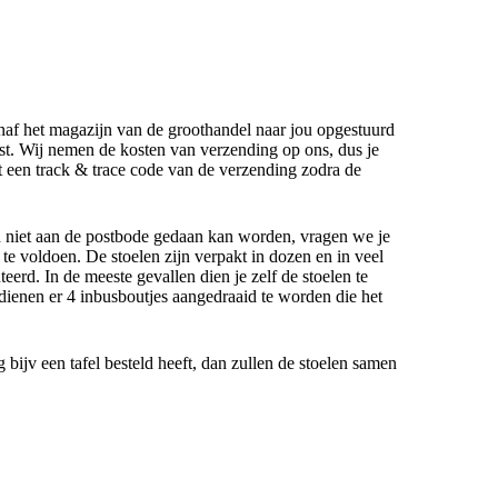
anaf het magazijn van de groothandel naar jou opgestuurd
t. Wij nemen de kosten van verzending op ons, dus je
gt een track & trace code van de verzending zodra de
n niet aan de postbode gedaan kan worden, vragen we je
e voldoen. De stoelen zijn verpakt in dozen en in veel
eerd. In de meeste gevallen dien je zelf de stoelen te
dienen er 4 inbusboutjes aangedraaid te worden die het
g bijv een tafel besteld heeft, dan zullen de stoelen samen