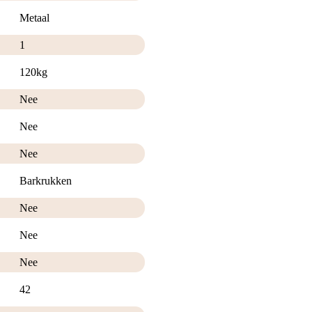
Metaal
1
120kg
Nee
Nee
Nee
Barkrukken
Nee
Nee
Nee
42