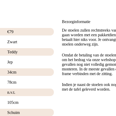
Bezorginformatie
De stoelen zullen rechtstreeks v
€
79
gaan worden met een pakketdiens
betaalt hier niks voor. Je ontvan
Zwart
stoelen onderweg zijn.
Teddy
Omdat de betaling van de stoele
om het bedrag via onze webshop t
Jep
gevallen nog niet volledig gemont
monteren. In de meeste gevallen 
34cm
frame verbinden met de zitting.
78cm
Indien je naast de stoelen ook no
met de tafel geleverd worden.
n.v.t.
105cm
Schuim