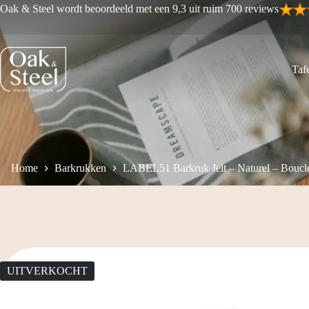
Ga
Oak & Steel wordt beoordeeld met een 9,3 uit ruim 700 reviews
naar
de
inhoud
Tafe
Home
Barkrukken
LABEL51 Barkruk Jelt – Naturel – Boucl
UITVERKOCHT