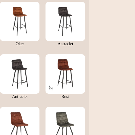
Oker
Antraciet
Antraciet
Rust