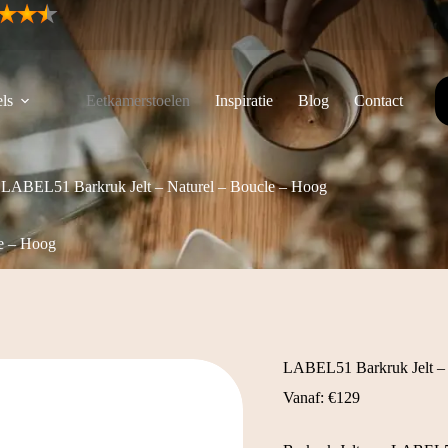
ls
Eetkamerstoelen
Inspiratie
Blog
Contact
LABEL51 Barkruk Jelt – Naturel – Boucle – Hoog
e – Hoog
LABEL51 Barkruk Jelt – 
Vanaf:
€
129