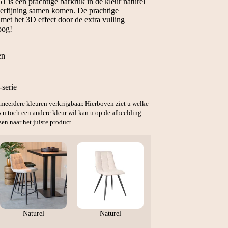
is een prachtige barkruk in de kleur naturel
verfijning samen komen. De prachtige
 met het 3D effect door de extra vulling
oog!
en
-serie
in meerdere kleuren verkrijgbaar. Hierboven ziet u welke
s u toch een andere kleur wil kan u op de afbeelding
en naar het juiste product.
Naturel
Naturel