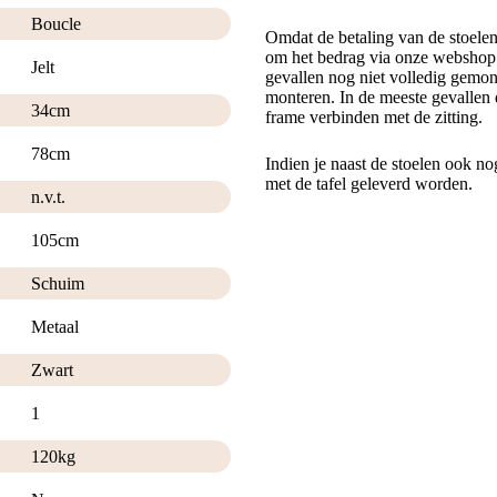
Boucle
Omdat de betaling van de stoele
om het bedrag via onze webshop t
Jelt
gevallen nog niet volledig gemont
monteren. In de meeste gevallen 
34cm
frame verbinden met de zitting.
78cm
Indien je naast de stoelen ook no
met de tafel geleverd worden.
n.v.t.
105cm
Schuim
Metaal
Zwart
1
120kg