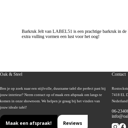
Barkruk Jelt van LABEL51 is een prachtige barkruk in de k
extra vulling vormen een lust voor het oog!
Oak & Steel
Contact
Ben je op zoek naar een stijlvolle, duurzame tafel die perfect past bij
Rostockstr
jouw interieur? Neem contact op of maak een afspraak om langs te
7418 EL D
komen in onze showroom. We helpen je graag bij het vinden van
Nederland
jouw ideale tafel!
06-2340
info@oak
Maak een afspraak!
Reviews