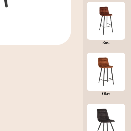
Rust
Oker