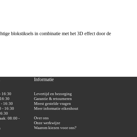
tige blokstiksels in combinatie met het 3D effect door de
n
Informatie
- 16:30
Levertijd en bezorging
 16:30
Garantie & retourneren
 - 16:30
Meest gestelde vragen
 - 16:30
Meer informatie eikenhout
16:30
Over ons
aak: 08:00 -
Onze werkwijze
Waarom kiezen voor ons?
n