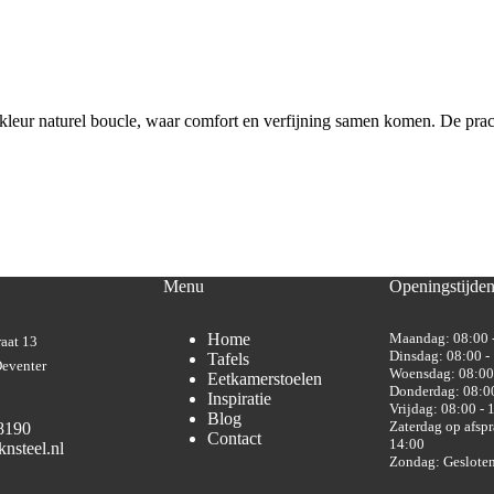
leur naturel boucle, waar comfort en verfijning samen komen. De prach
Menu
Openingstijde
Home
Maandag: 08:00 
aat 13
Dinsdag: 08:00 -
Tafels
eventer
Woensdag: 08:00
Eetkamerstoelen
Donderdag: 08:00
Inspiratie
Vrijdag: 08:00 - 
Blog
Zaterdag op afspr
8190
Contact
14:00
nsteel.nl
Zondag: Geslote