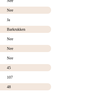
Nee
Nee
Ja
Barkrukken
Nee
Nee
Nee
45
107
48