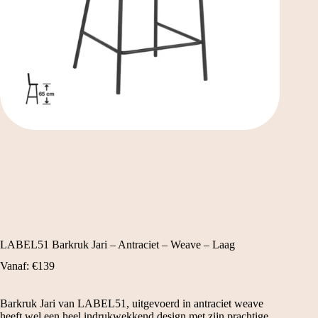
LABEL51 Barkruk Jari – Antraciet – Weave – Laag
Vanaf:
€
139
Barkruk Jari van LABEL51, uitgevoerd in antraciet weave
heeft wel een heel indrukwekkend design met zijn prachtige