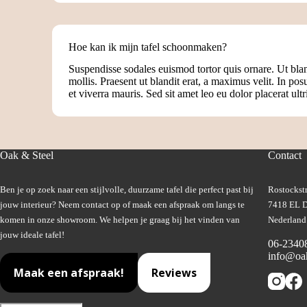
Hoe kan ik mijn tafel schoonmaken?
Suspendisse sodales euismod tortor quis ornare. Ut bl
mollis. Praesent ut blandit erat, a maximus velit. In pos
et viverra mauris. Sed sit amet leo eu dolor placerat ultr
Oak & Steel
Contact
Ben je op zoek naar een stijlvolle, duurzame tafel die perfect past bij
Rostockstr
jouw interieur? Neem contact op of maak een afspraak om langs te
7418 EL D
komen in onze showroom. We helpen je graag bij het vinden van
Nederland
jouw ideale tafel!
06-2340
info@oak
Maak een afspraak!
Reviews