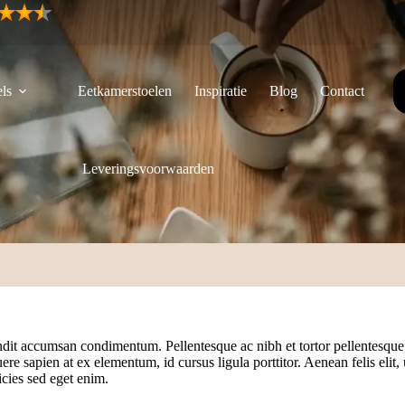
ls
Eetkamerstoelen
Inspiratie
Blog
Contact
Leveringsvoorwaarden
andit accumsan condimentum. Pellentesque ac nibh et tortor pellentesqu
uere sapien at ex elementum, id cursus ligula porttitor. Aenean felis elit,
icies sed eget enim.