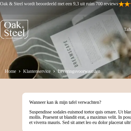
Ga
Oak & Steel wordt beoordeeld met een 9,3 uit ruim 700 reviews
naar
de
inhoud
Tafe
Home
Klantenservice
Leveringsvoorwaarden
Wanneer kan ik mijn tafel verwachten?
Suspendisse sodales euismod tortor quis ornare. Ut bl
mollis. Praesent ut blandit erat, a maximus velit. In pos
et viverra mauris. Sed sit amet leo eu dolor placerat ultr