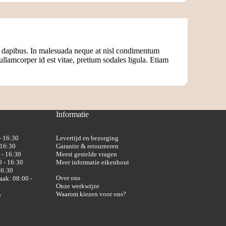
e dapibus. In malesuada neque at nisl condimentum
 ullamcorper id est vitae, pretium sodales ligula. Etiam
n
Informatie
- 16:30
Levertijd en bezorging
 16:30
Garantie & retourneren
 - 16:30
Meest gestelde vragen
 - 16:30
Meer informatie eikenhout
16:30
Over ons
aak: 08:00 -
Onze werkwijze
Waarom kiezen voor ons?
n