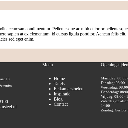
andit accumsan condimentum. Pellentesque ac nibh et tortor pellentesqu
uere sapien at ex elementum, id cursus ligula porttitor. Aenean felis elit,
icies sed eget enim.
Menu
Openingstijde
Home
Maandag: 08:00 
aat 13
Dinsdag: 08:00 -
Tafels
eventer
Woensdag: 08:00
Eetkamerstoelen
Donderdag: 08:00
Inspiratie
Vrijdag: 08:00 - 
Blog
Zaterdag op afspr
8190
Contact
14:00
nsteel.nl
Zondag: Geslote